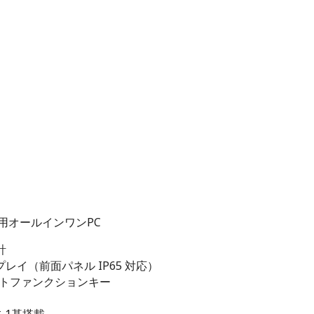
能医療用オールインワンPC
計
プレイ（前面パネル IP65 対応）
マートファンクションキー
トを1基搭載