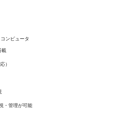
トコンピュータ
ー搭載
対応）
現
監視・管理が可能