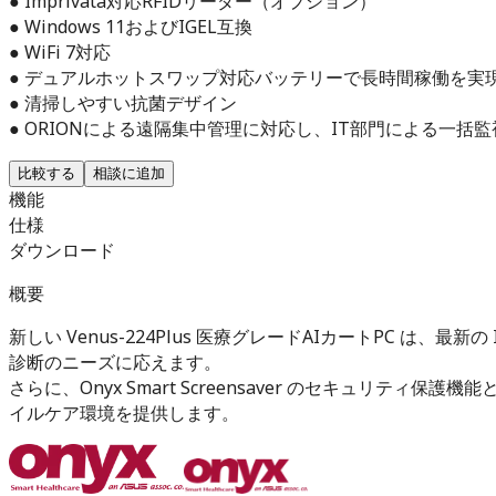
● Imprivata対応RFIDリーダー（オプション）
● Windows 11およびIGEL互換
● WiFi 7対応
● デュアルホットスワップ対応バッテリーで長時間稼働を実
● 清掃しやすい抗菌デザイン
● ORIONによる遠隔集中管理に対応し、IT部門による一括
比較する
相談に追加
機能
仕様
ダウンロード
概要
新しい Venus-224Plus 医療グレードAIカートPC は、最新の
診断のニーズに応えます。
さらに、Onyx Smart Screensaver のセキュリテ
イルケア環境を提供します。