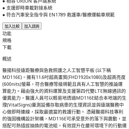
● 相容 ORION 客戶端系統
● 支援即時車載對接系統
● 符合汽車安全指令與 EN1789 救護車/醫療運輸車規範
加入比較
加入諮詢
功能
規格
下載
概述
醫揚科技遠距醫療與急救照護之人工智慧平板 (以下稱
MD116E)，擁有11.6吋超高畫質(FHD1920x1080)及超高亮度
(600nits)螢幕，符合醫療等級規範且具有人工智慧的推論運
算能力。藉由強大的資料運算及支援第四代雙LTE無線通訊的
優異能力，醫護人員可以輕易地透過MD116E結合本地端的生
理(VitalSigns)量測設備存取病患的生理資訊並與遠端醫務中
心做即時連線，採取最適當的救護行動。 憑藉醫揚科技專利
的強固機構設計架構，MD116E可承受意外的落下與震動，並
搭配可熱插拔抽換的電池組，有效提升在嚴苛環境下的行動運