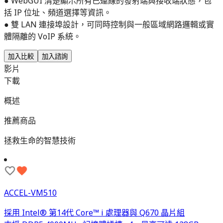
● WebGUI 清楚顯示所有已連線的發射端與接收端狀態，包
括 IP 位址、頻道選擇等資訊。
● 雙 LAN 連接埠設計，可同時控制與一般區域網路邏輯或實
體隔離的 VoIP 系統。
加入比較
加入諮詢
影片
下載
概述
推薦商品
拯救生命的智慧技術
ACCEL-VM510
採用 Intel® 第14代 Core™ i 處理器與 Q670 晶片組