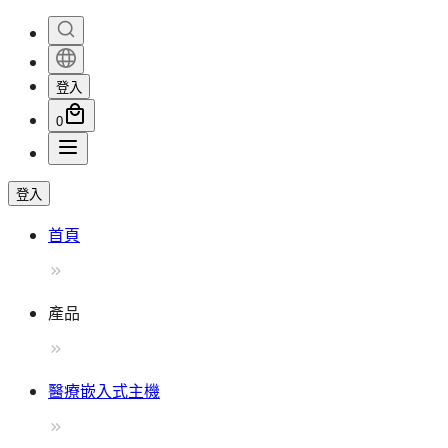
登入
0
登入
首頁
產品
醫療嵌入式主機