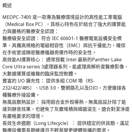
概述
MEDPC-7400 是一款專為醫療環境設計的高性能工業電腦
（Medical Box PC），其核心特色在於結合了強大的運算能
力與嚴格的醫療安全認證：
醫療級安全認證： 符合 IEC 60601-1 醫療電氣設備安全標
準，具備高規格的電磁相容性（EMC）與抗干擾能力，確保
在手術室或精密醫療儀器旁運作時的安全性。
高效能AI運算核心： 通常搭載 Intel 最新的Panther Lake
Core Ultra series 3處理器系列，能處理高解析度醫療影像、
大數據運算或複雜的臨床監控軟體。
豐富的 I/O 擴充性： 提供多組 COM 埠（RS-
232/422/485）、USB 3.0、雙網路孔以及DIO，方便連接各
種醫療外接設備。
無風扇散熱設計： 採用鋁合金外殼導熱，無風扇設計除了能
達到靜音效果，也避免了灰塵堆積與細菌滋生，適合對潔淨度
有嚴格要求的環境。
長效生命週期（Long Lifecycle）： 提供穩定的供貨期，滿足
醫療設備需長期維護且不輕易變更硬體架構的需求。