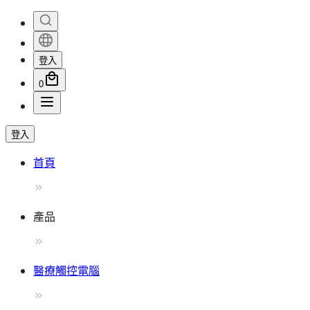
登入
0
登入
首頁
產品
醫療觸控電腦