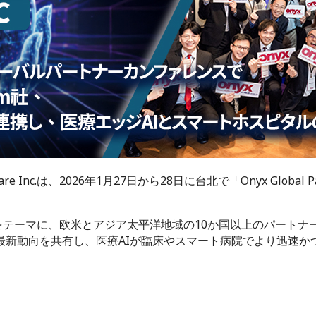
nc.は、2026年1月27日から28日に台北で「Onyx Global Par
ether」をテーマに、欧米とアジア太平洋地域の10か国以上のパートナー
の最新動向を共有し、医療AIが臨床やスマート病院でより迅速