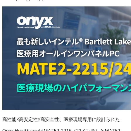
高性能×高安定性×高安全性、医療現場専用に設計られた
Onyx HealthcareはMATE2-2215（22インチ）とMATE2-