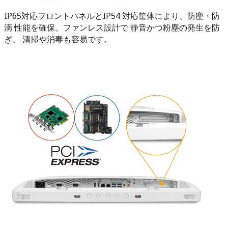
IP65対応フロントパネルとIP54 対応筐体により、防塵・防
滴 性能を確保。ファンレス設計で 静音かつ粉塵の発生を防
ぎ、 清掃や消毒も容易です。