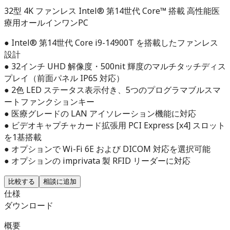
32型 4K ファンレス Intel® 第14世代 Core™ 搭載 高性能医
療用オールインワンPC
● Intel® 第14世代 Core i9-14900T を搭載したファンレス
設計
● 32インチ UHD 解像度・500nit 輝度のマルチタッチディス
プレイ（前面パネル IP65 対応）
● 2色 LED ステータス表示付き、5つのプログラマブルスマ
ートファンクションキー
● 医療グレードの LAN アイソレーション機能に対応
● ビデオキャプチャカード拡張用 PCI Express [x4] スロット
を1基搭載
● オプションで Wi-Fi 6E および DICOM 対応を選択可能
● オプションの imprivata 製 RFID リーダーに対応
比較する
相談に追加
仕様
ダウンロード
概要