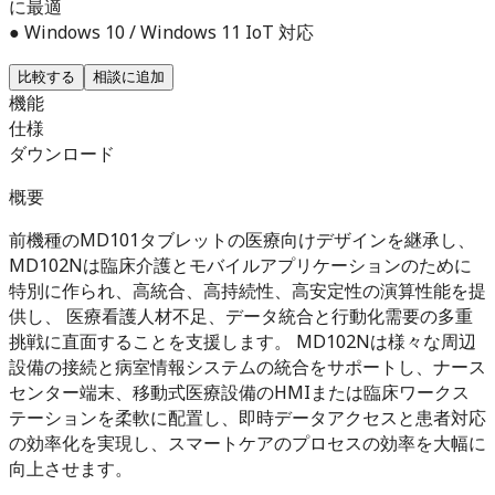
に最適
● Windows 10 / Windows 11 IoT 対応
比較する
相談に追加
機能
仕様
ダウンロード
概要
前機種のMD101タブレットの医療向けデザインを継承し、
MD102Nは臨床介護とモバイルアプリケーションのために
特別に作られ、高統合、高持続性、高安定性の演算性能を提
供し、 医療看護人材不足、データ統合と行動化需要の多重
挑戦に直面することを支援します。 MD102Nは様々な周辺
設備の接続と病室情報システムの統合をサポートし、ナース
センター端末、移動式医療設備のHMIまたは臨床ワークス
テーションを柔軟に配置し、即時データアクセスと患者対応
の効率化を実現し、スマートケアのプロセスの効率を大幅に
向上させます。