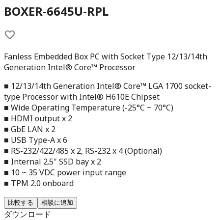
BOXER-6645U-RPL
Fanless Embedded Box PC with Socket Type 12/13/14th
Generation Intel® Core™ Processor
■ 12/13/14th Generation Intel® Core™ LGA 1700 socket-
type Processor with Intel® H610E Chipset
■ Wide Operating Temperature (-25°C ~ 70°C)
■ HDMI output x 2
■ GbE LAN x 2
■ USB Type-A x 6
■ RS-232/422/485 x 2, RS-232 x 4 (Optional)
■ Internal 2.5" SSD bay x 2
■ 10 ~ 35 VDC power input range
■ TPM 2.0 onboard
比較する
相談に追加
ダウンロード