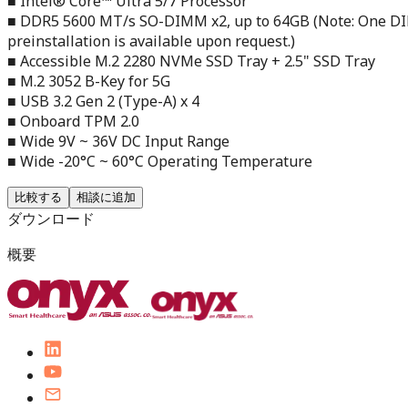
■ Intel® Core™ Ultra 5/7 Processor
■ DDR5 5600 MT/s SO-DIMM x2, up to 64GB (Note: One DIMM
preinstallation is available upon request.)
■ Accessible M.2 2280 NVMe SSD Tray + 2.5" SSD Tray
■ M.2 3052 B-Key for 5G
■ USB 3.2 Gen 2 (Type-A) x 4
■ Onboard TPM 2.0
■ Wide 9V ~ 36V DC Input Range
■ Wide -20°C ~ 60°C Operating Temperature
比較する
相談に追加
ダウンロード
概要