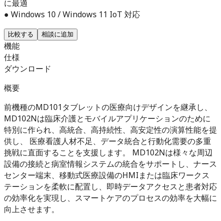
に最適
● Windows 10 / Windows 11 IoT 対応
比較する
相談に追加
機能
仕様
ダウンロード
概要
前機種のMD101タブレットの医療向けデザインを継承し、
MD102Nは臨床介護とモバイルアプリケーションのために
特別に作られ、高統合、高持続性、高安定性の演算性能を提
供し、 医療看護人材不足、データ統合と行動化需要の多重
挑戦に直面することを支援します。 MD102Nは様々な周辺
設備の接続と病室情報システムの統合をサポートし、ナース
センター端末、移動式医療設備のHMIまたは臨床ワークス
テーションを柔軟に配置し、即時データアクセスと患者対応
の効率化を実現し、スマートケアのプロセスの効率を大幅に
向上させます。