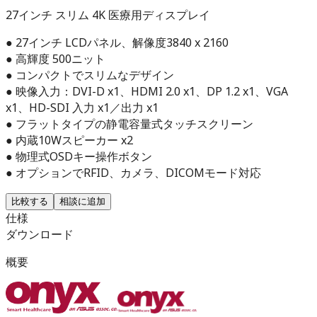
27インチ スリム 4K 医療用ディスプレイ
● 27インチ LCDパネル、解像度3840 x 2160
● 高輝度 500ニット
● コンパクトでスリムなデザイン
● 映像入力：DVI-D x1、HDMI 2.0 x1、DP 1.2 x1、VGA
x1、HD-SDI 入力 x1／出力 x1
● フラットタイプの静電容量式タッチスクリーン
● 内蔵10Wスピーカー x2
● 物理式OSDキー操作ボタン
● オプションでRFID、カメラ、DICOMモード対応
比較する
相談に追加
仕様
ダウンロード
概要