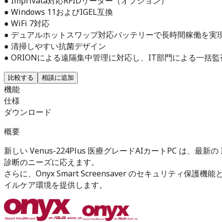
● Imprivata対応RFIDリーダー（オプション）
● Windows 11およびIGEL互換
● WiFi 7対応
● デュアルホットスワップ対応バッテリーで長時間稼働を実
● 清掃しやすい抗菌デザイン
● ORIONによる遠隔集中管理に対応し、IT部門による一括
比較する
相談に追加
機能
仕様
ダウンロード
概要
新しい Venus-224Plus 医療グレードAIカートPC は、最新の
診断のニーズに応えます。
さらに、Onyx Smart Screensaver のセキュリテ
イルケア環境を提供します。