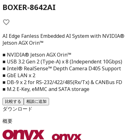
BOXER-8642AI
AI Edge Fanless Embedded AI System with NVIDIA®
Jetson AGX Orin™
■ NVIDIA® Jetson AGX Orin™
■ USB 3.2 Gen 2 (Type-A) x 8 (Independent 10Gbps)
■ Intel® RealSense™ Depth Camera D405 Support
■ GbE LAN x 2
■ DB-9 x 2 for RS-232/422/485(Rx/Tx) & CANBus FD
■ M.2 E-Key, eMMC and SATA storage
比較する
相談に追加
ダウンロード
概要