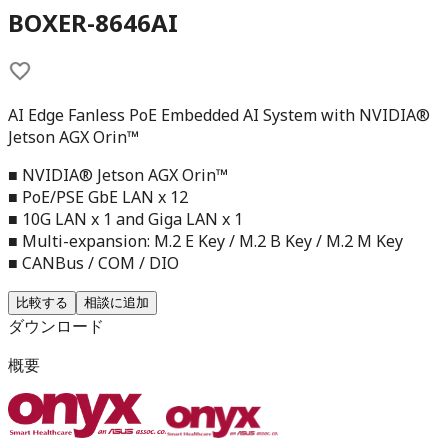
BOXER-8646AI
AI Edge Fanless PoE Embedded AI System with NVIDIA®
Jetson AGX Orin™
■ NVIDIA® Jetson AGX Orin™
■ PoE/PSE GbE LAN x 12
■ 10G LAN x 1 and Giga LAN x 1
■ Multi-expansion: M.2 E Key / M.2 B Key / M.2 M Key
■ CANBus / COM / DIO
比較する
相談に追加
ダウンロード
概要