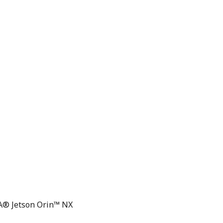
A® Jetson Orin™ NX