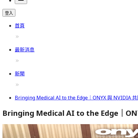
登入
首頁
最新消息
新聞
Bringing Medical AI to the Edge｜ONYX 與 NVI
Bringing Medical AI to the Edg