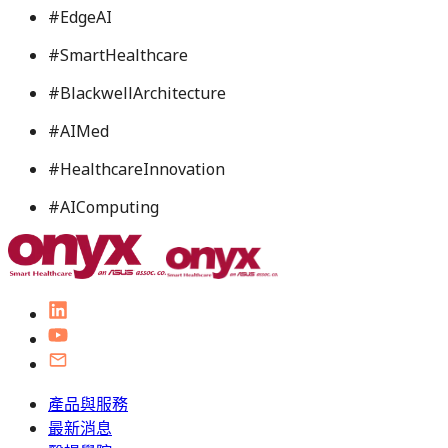
#
EdgeAI
#
SmartHealthcare
#
BlackwellArchitecture
#
AIMed
#
HealthcareInnovation
#
AIComputing
產品與服務
最新消息