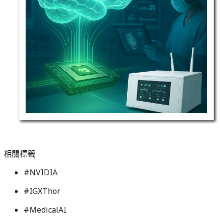
相關標籤
#
NVIDIA
#
IGXThor
#
MedicalAI