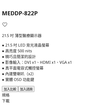
MEDDP-822P
21.5 吋 薄型醫療顯示器
● 21.5 吋 LED 背光液晶螢幕
● 高亮度 500 nits
● 精巧且簡潔的設計
● 影像輸入：DVI x1、HDMI x1、VGA x1
● 真平面電容式觸控螢幕
● 內建雙喇叭（x2）
● 實體 OSD 功能鍵
加入比較
加入諮詢
規格
下載