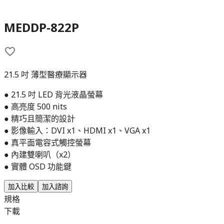
MEDDP-822P
21.5 吋 薄型醫療顯示器
● 21.5 吋 LED 背光液晶螢幕
● 高亮度 500 nits
● 精巧且簡潔的設計
● 影像輸入：DVI x1、HDMI x1、VGA x1
● 真平面電容式觸控螢幕
● 內建雙喇叭（x2）
● 實體 OSD 功能鍵
加入比較
加入諮詢
規格
下載