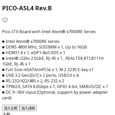
PICO-ASL4 Rev.B
Pico-ITX Board with Intel Atom® x7000RE Series
■ Intel Atom® x7000RE series
■ DDR5 4800 MHz, SODIMM x 1, Up to 16GB
■ HDMI1.4 x 1, eDP1.4b/LVDS x 1
■ Intel® i226v 2.5GbE, RJ-45 x 1 , REALTEK.RTL8111H
1GbE, RJ-45 x 1
■ Full-Size mSATA/mPCIe x 1, M.2 2230 E-key x1
■ USB 3.2 Gen2[x1] x 2 ports, USB2.0 x 4,
■ RS-232/422/485 x 2, RS-232 x 2
■ TPM2.0, SATA 6.0Gbps x 1, GPIO 4-bit, SMBUS/I2C x 1
■ DC 9~36V input (Optional, support by power adapter
card)
加入比較
加入諮詢
下載