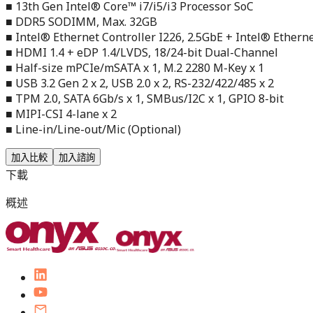
■ 13th Gen Intel® Core™ i7/i5/i3 Processor SoC
■ DDR5 SODIMM, Max. 32GB
■ Intel® Ethernet Controller I226, 2.5GbE + Intel® Ethern
■ HDMI 1.4 + eDP 1.4/LVDS, 18/24-bit Dual-Channel
■ Half-size mPCIe/mSATA x 1, M.2 2280 M-Key x 1
■ USB 3.2 Gen 2 x 2, USB 2.0 x 2, RS-232/422/485 x 2
■ TPM 2.0, SATA 6Gb/s x 1, SMBus/I2C x 1, GPIO 8-bit
■ MIPI-CSI 4-lane x 2
■ Line-in/Line-out/Mic (Optional)
加入比較
加入諮詢
下載
概述