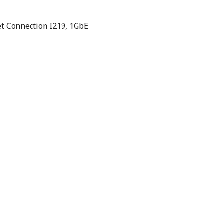
et Connection I219, 1GbE