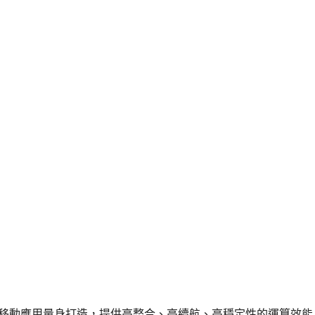
床照護與移動應用量身打造，提供高整合、高續航、高穩定性的運算