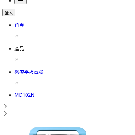
登入
首頁
產品
醫療平板電腦
MD102N