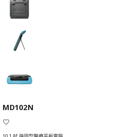
MD102N
10.1 吋 強固型醫療平板電腦