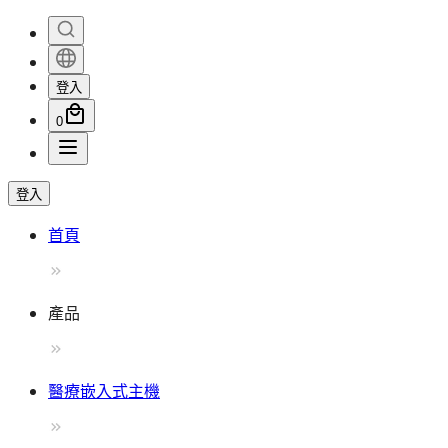
登入
0
登入
首頁
產品
醫療嵌入式主機