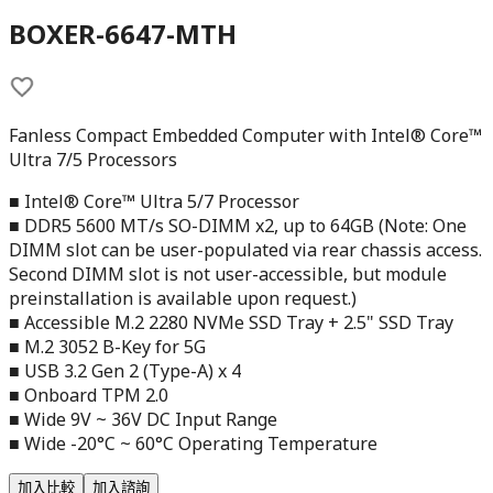
BOXER-6647-MTH
Fanless Compact Embedded Computer with Intel® Core™
Ultra 7/5 Processors
■ Intel® Core™ Ultra 5/7 Processor
■ DDR5 5600 MT/s SO-DIMM x2, up to 64GB (Note: One
DIMM slot can be user-populated via rear chassis access.
Second DIMM slot is not user-accessible, but module
preinstallation is available upon request.)
■ Accessible M.2 2280 NVMe SSD Tray + 2.5" SSD Tray
■ M.2 3052 B-Key for 5G
■ USB 3.2 Gen 2 (Type-A) x 4
■ Onboard TPM 2.0
■ Wide 9V ~ 36V DC Input Range
■ Wide -20°C ~ 60°C Operating Temperature
加入比較
加入諮詢