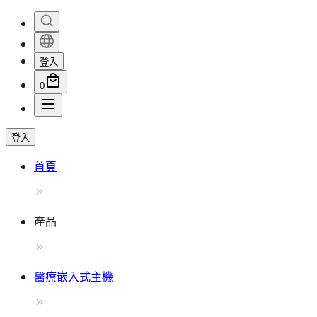
登入
0
登入
首頁
產品
醫療嵌入式主機