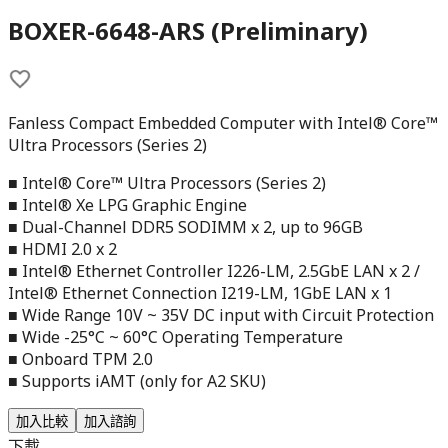
BOXER-6648-ARS (Preliminary)
Fanless Compact Embedded Computer with Intel® Core™
Ultra Processors (Series 2)
■ Intel® Core™ Ultra Processors (Series 2)
■ Intel® Xe LPG Graphic Engine
■ Dual-Channel DDR5 SODIMM x 2, up to 96GB
■ HDMI 2.0 x 2
■ Intel® Ethernet Controller I226-LM, 2.5GbE LAN x 2 /
Intel® Ethernet Connection I219-LM, 1GbE LAN x 1
■ Wide Range 10V ~ 35V DC input with Circuit Protection
■ Wide -25°C ~ 60°C Operating Temperature
■ Onboard TPM 2.0
■ Supports iAMT (only for A2 SKU)
加入比較
加入諮詢
下載