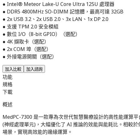
● Intel® Meteor Lake-U Core Ultra 125U 處理器
● DDR5 4800MHz SO-DIMM 記憶體，最高可達 32GB
● 2x USB 3.2、2x USB 2.0、3x LAN、1x DP 2.0
● 支援 TPM 2.0 安全模組
● 數位 I/O（8-bit GPIO）（選配）
● 4K 擷取卡（選配）
● 2x COM 埠（選配）
● 外接電源開關（選配）
加入比較
加入諮詢
功能
規格
下載
概述
MedPC-7300 是一款專為次世代智慧醫療設計的高性能運算平台，核
(神經處理單元)，大幅優化了 AI 推論的效能與能耗比。相較於傳統
場景，實現高效能的邊緣運算。