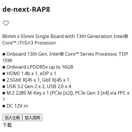
de-next-RAP8
86mm x 55mm Single Board with 13th Generation Intel®
Core™ i7/i5/i3 Processor
■ Onboard 13th Gen. Intel® Core™ Series Processor, TDP
15W
■ Onboard LPDDR5x up to 16GB
■ HDMI 1.4b x 1, eDP x 1
■ 2.5GbE RJ45 x 1, GbE RJ45 x 1
■ USB 3.2 Gen 2 x 2, USB 2.0 x 4
■ M.2 2280 M-Key x 1 (PCIe [x2]), PCIe Gen 3 [x4] via FPC x
1
■ DC 12V in
加入比較
加入諮詢
下載