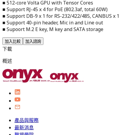
■ 512-core Volta GPU with Tensor Cores
■ Support RJ-45 x 4 for PoE (802.3af, total 60W)
■ Support DB-9 x 1 for RS-232/422/485, CANBUS x 1
■ Support 40-pin header, Mic in and Line out
■ Supoort M.2 E key, M key and SATA storage
加入比較
加入諮詢
下載
概述
產品與服務
最新消息
醫揚學院