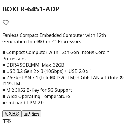
BOXER-6451-ADP
Fanless Compact Embedded Computer with 12th
Generation Intel® Core™ Processors
■ Compact Computer with 12th Gen Intel® Core™
Processors
■ DDR4 SODIMM, Max. 32GB
■ USB 3.2 Gen 2 x 3 (10Gbps) + USB 2.0 x 1
■ 2.5GbE LAN x 1 (Intel® I226-LM) + GbE LAN x 1 (Intel®
I219-LM)
■ M.2 3052 B-Key for 5G Support
■ Wide Operating Temperature
■ Onboard TPM 2.0
加入比較
加入諮詢
下載