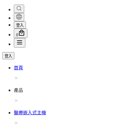
登入
0
登入
首頁
產品
醫療嵌入式主機