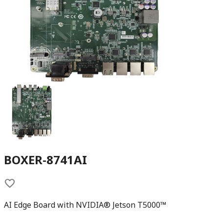
BOXER-8741AI
AI Edge Board with NVIDIA® Jetson T5000™