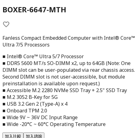
BOXER-6647-MTH
Fanless Compact Embedded Computer with Intel® Core™
Ultra 7/5 Processors
■ Intel® Core™ Ultra 5/7 Processor
■ DDR5 5600 MT/s SO-DIMM x2, up to 64GB (Note: One
DIMM slot can be user-populated via rear chassis access.
Second DIMM slot is not user-accessible, but module
preinstallation is available upon request.)
■ Accessible M.2 2280 NVMe SSD Tray + 2.5" SSD Tray
■ M.2 3052 B-Key for 5G
■ USB 3.2 Gen 2 (Type-A) x 4
■ Onboard TPM 2.0
■ Wide 9V ~ 36V DC Input Range
■ Wide -20°C ~ 60°C Operating Temperature
加入比較
加入諮詢