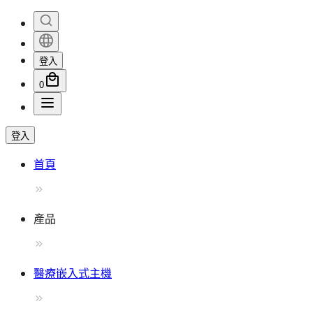
登入
0
登入
首頁
產品
醫療嵌入式主機