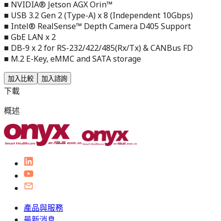
■ NVIDIA® Jetson AGX Orin™
■ USB 3.2 Gen 2 (Type-A) x 8 (Independent 10Gbps)
■ Intel® RealSense™ Depth Camera D405 Support
■ GbE LAN x 2
■ DB-9 x 2 for RS-232/422/485(Rx/Tx) & CANBus FD
■ M.2 E-Key, eMMC and SATA storage
加入比較
加入諮詢
下載
概述
產品與服務
最新消息