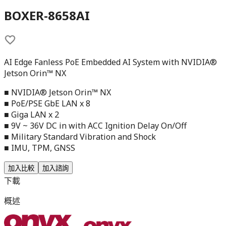
BOXER-8658AI
AI Edge Fanless PoE Embedded AI System with NVIDIA®
Jetson Orin™ NX
■ NVIDIA® Jetson Orin™ NX
■ PoE/PSE GbE LAN x 8
■ Giga LAN x 2
■ 9V ~ 36V DC in with ACC Ignition Delay On/Off
■ Military Standard Vibration and Shock
■ IMU, TPM, GNSS
加入比較
加入諮詢
下載
概述