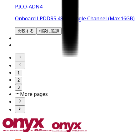
PICO-ADN4
Onboard LPDDR5 4800, Single Channel (Max.16GB)
比較する
相談に追加
1
2
3
More pages