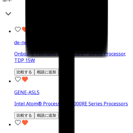
de-next-RAP8
Onboard 13th Gen. Intel® Core™ Series Processor,
TDP 15W
比較する
相談に追加
GENE-ASL5
Intel Atom® Processors x7000RE Series Processors
比較する
相談に追加