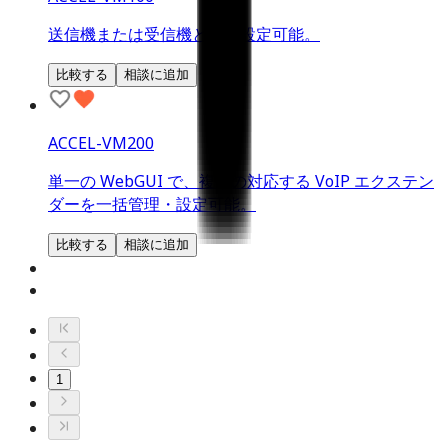
送信機または受信機として設定可能。
比較する
相談に追加
ACCEL-VM200
単一の WebGUI で、複数の対応する VoIP エクステン
ダーを一括管理・設定可能。
比較する
相談に追加
1